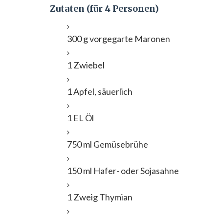
Zutaten (für 4 Personen)
300 g vorgegarte Maronen
1 Zwiebel
1 Apfel, säuerlich
1 EL Öl
750 ml Gemüsebrühe
150 ml Hafer- oder Sojasahne
1 Zweig Thymian