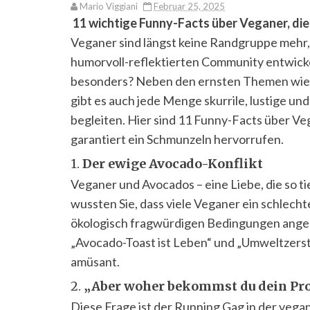
Mario Viggiani
Februar 25, 2025
11 wichtige Funny-Facts über Veganer, die
Veganer sind längst keine Randgruppe mehr, 
humorvoll-reflektierten Community entwicke
besonders? Neben den ernsten Themen wie
gibt es auch jede Menge skurrile, lustige u
begleiten. Hier sind 11 Funny-Facts über Vega
garantiert ein Schmunzeln hervorrufen.
1.
Der ewige Avocado-Konflikt
Veganer und Avocados – eine Liebe, die so tie
wussten Sie, dass viele Veganer ein schlech
ökologisch fragwürdigen Bedingungen angeb
„Avocado-Toast ist Leben“ und „Umweltzerstö
amüsant.
2.
„Aber woher bekommst du dein Pro
Diese Frage ist der Running Gag in der veg