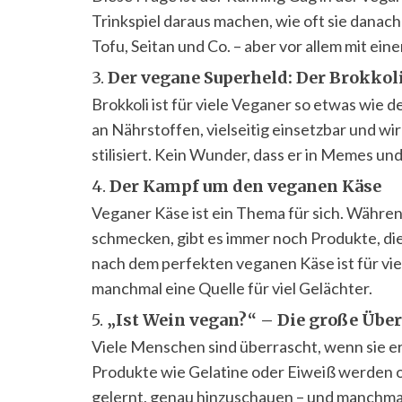
Trinkspiel daraus machen, wie oft sie danac
Tofu, Seitan und Co. – aber vor allem mit e
3.
Der vegane Superheld: Der Brokkol
Brokkoli ist für viele Veganer so etwas wie de
an Nährstoffen, vielseitig einsetzbar und wi
stilisiert. Kein Wunder, dass er in Memes un
4.
Der Kampf um den veganen Käse
Veganer Käse ist ein Thema für sich. Während
schmecken, gibt es immer noch Produkte, die
nach dem perfekten veganen Käse ist für vie
manchmal eine Quelle für viel Gelächter.
5.
„Ist Wein vegan?“ – Die große Übe
Viele Menschen sind überrascht, wenn sie erf
Produkte wie Gelatine oder Eiweiß werden 
gelernt, genau hinzuschauen – und manchmal