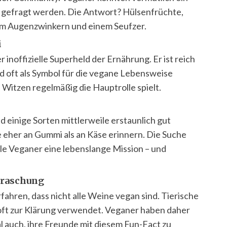
h gefragt werden. Die Antwort? Hülsenfrüchte,
inem Augenzwinkern und einem Seufzer.
i
r inoffizielle Superheld der Ernährung. Er ist reich
rd oft als Symbol für die vegane Lebensweise
d Witzen regelmäßig die Hauptrolle spielt.
 einige Sorten mittlerweile erstaunlich gut
 eher an Gummi als an Käse erinnern. Die Suche
le Veganer eine lebenslange Mission – und
rraschung
ahren, dass nicht alle Weine vegan sind. Tierische
oft zur Klärung verwendet. Veganer haben daher
 auch, ihre Freunde mit diesem Fun-Fact zu