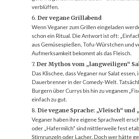
verblüffen.
6.
Der vegane Grillabend
Wenn Veganer zum Grillen eingeladen werden,
schon ein Ritual. Die Antwort ist oft: „Einf
aus Gemüsespießen, Tofu-Würstchen und v
Aufmerksamkeit bekommt als das Fleisch.
7.
Der Mythos vom „langweiligen“ Sa
Das Klischee, dass Veganer nur Salat essen, i
Dauerbrenner in der Comedy-Welt. Tatsächlich
Burgern über Currys bis hin zu veganem „Fisch
einfach zu gut.
8.
Die vegane Sprache: „Vleisch“ und 
Veganer haben ihre eigene Sprachwelt erscha
oder „Hafermilch“ sind mittlerweile fest eta
Stirnrunzeln oder Lacher. Doch wer hätte g