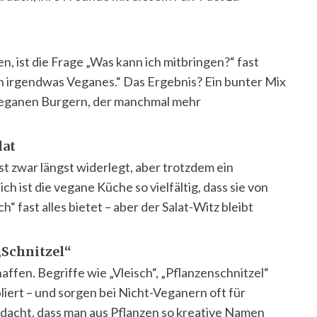
 ist die Frage „Was kann ich mitbringen?“ fast
ach irgendwas Veganes.“ Das Ergebnis? Ein bunter Mix
eganen Burgern, der manchmal mehr
lat
st zwar längst widerlegt, aber trotzdem ein
 ist die vegane Küche so vielfältig, dass sie von
“ fast alles bietet – aber der Salat-Witz bleibt
„Schnitzel“
ffen. Begriffe wie „Vleisch“, „Pflanzenschnitzel“
bliert – und sorgen bei Nicht-Veganern oft für
edacht, dass man aus Pflanzen so kreative Namen