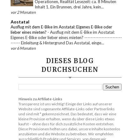
Operationen, Realität Lesezeit: ca. 8 Minuten
Inhalt 1. Ein Brunnen, drei Jahre, kein...
vor 2 Monaten
Aostatal
Ausflug mit dem E-Bike im Aostatal: Eigenes E-Bike oder
lieber eines mieten?
-
Ausflug mit dem E-Bike im Aostatal:
Eigenes E-Bike oder lieber eines mieten? ------------------------
------ Einleitung & Hintergrund Das Aostatal, einge...
vor 6 Monaten
DIESES BLOG
DURCHSUCHEN
Hinweis zu Affiliate-Links
Transparenz ist uns wichtig! Einige der Links auf unserer
Website sind sogenannte Affiliate-Links oder Partnerlinks
und sind mit * gekennzeichnet. Das bedeutet, dass wir eine
kleine Provision erhalten, wenn du über diese Links etwas
kaufst – ohne dass für dich zusätzliche Kosten entstehen.
Diese Provisionen helfen uns dabei, unsere Inhalte kostenlos
anzubieten und die Website zu betreiben. Wir empfehlen
ausschließlich Produkte und Services, von denen wir